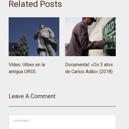
Related Posts
Vídeo: Urbex en la
Documental: «Os 3 atos
Vid
antigua URSS
de Carlos Adão» (2018)
stor
Leave A Comment
Comment