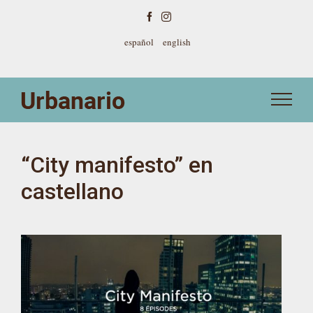
Skip
Facebook
Instagram
to
content
español
english
“City manifesto” en
castellano