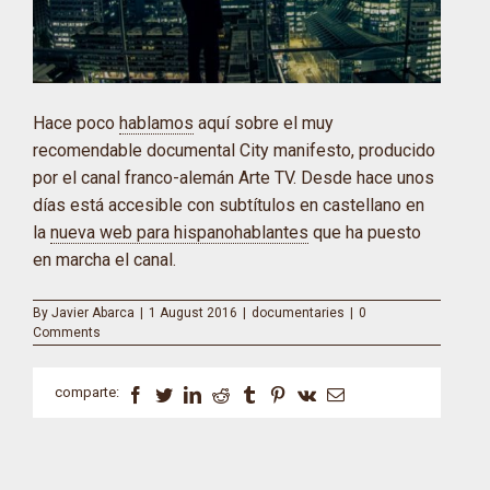
Hace poco
hablamos
aquí sobre el muy
recomendable documental City manifesto, producido
por el canal franco-alemán Arte TV. Desde hace unos
días está accesible con subtítulos en castellano en
la
nueva web para hispanohablantes
que ha puesto
en marcha el canal.
By
Javier Abarca
|
1 August 2016
|
documentaries
|
0
Comments
comparte:
Facebook
Twitter
LinkedIn
Reddit
Tumblr
Pinterest
Vk
Email